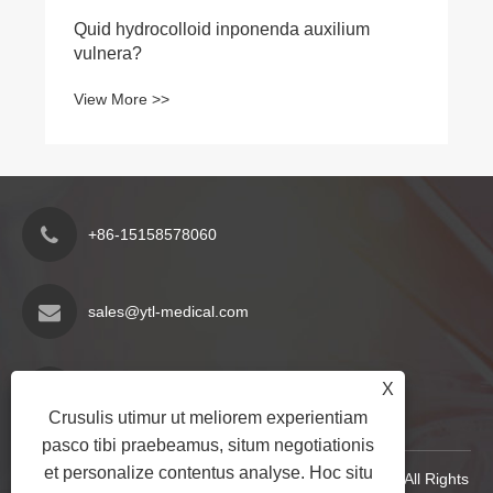
Quid hydrocolloid inponenda auxilium
vulnera?
View More >>
+86-15158578060
sales@ytl-medical.com
Jiangzhai Industry Zonam, Nantang oppidum,
X
Yueqing urbem, Zhejiang provinciae, Sina
Crusulis utimur ut meliorem experientiam
pasco tibi praebeamus, situm negotiationis
et personalize contentus analyse. Hoc situ
Copyright © 2024 Yueqing Yuantianli Medical Co., Ltd. All Rights