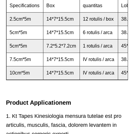
Specifications
Box
quantitas
Lobort
2.5cm*5m
14*7*15.5cm
12 rotulis / box
38.5*
5cm*5m
14*7*15.5cm
6 rotulis / arca
38.5*
5cm*5m
7.2*5.2*7.2cm
1 rotulis / arca
45*3
7.5cm*5m
14*7*15.5cm
IV rotulis / arca
38.5*
10cm*5m
14*7*15.5cm
IV rotulis / arca
45*3
Product Applicationem
1. Kt Tapes Kinesiologia mensura tutelae est pro
articulis, musculis, fascia, dolorem levantem in