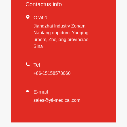
Contactus info

Oratio
Jiangzhai Industry Zonam,
Nantang oppidum, Yueqing
urbem, Zhejiang provinciae,
Sina

Tel
+86-15158578060
E-mail

sales@ytl-medical.com