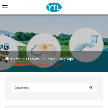
Home
Products
Fascia Fixing Tape
Cohaerentis Elasticitas Bandages