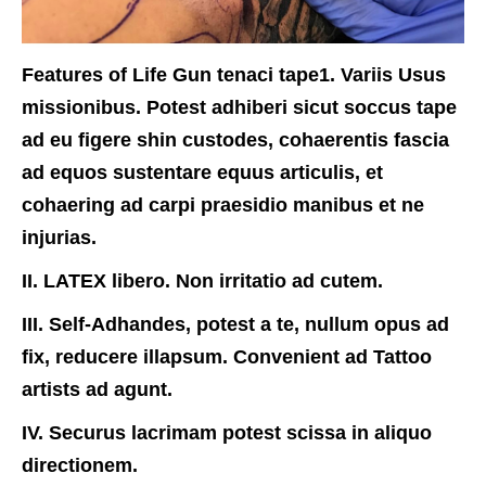
Features of Life Gun tenaci tape1. Variis Usus
missionibus. Potest adhiberi sicut soccus tape
ad eu figere shin custodes, cohaerentis fascia
ad equos sustentare equus articulis, et
cohaering ad carpi praesidio manibus et ne
injurias.
II. LATEX libero. Non irritatio ad cutem.
III. Self-Adhandes, potest a te, nullum opus ad
fix, reducere illapsum. Convenient ad Tattoo
artists ad agunt.
IV. Securus lacrimam potest scissa in aliquo
directionem.