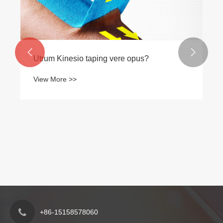


Utrum Kinesio taping vere opus?
View More >>
+86-15158578060