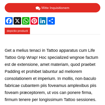
Mitte Inquisitionem
Facebook
X
WhatsApp
Pinterest
LinkedIn
Share
depictio producti
Get a melius tenaci in Tattoo apparatus cum Life
Tattoo Grip Wrap! Hoc specialized wngnoe factum
est de extensione, amet materiam, quod praebet
Padding et prohibet labuntur ad meliorem
consolationem et imperium. In mollis, non-baculo
fabricae cubantem piis foveamus amplexibus piis
foveam præceptorem, ut vos can ponere firma,
firmum tenere per longissimum Tattoo sessiones.