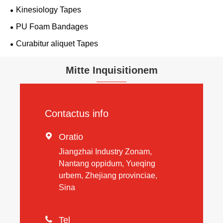
Kinesiology Tapes
PU Foam Bandages
Curabitur aliquet Tapes
Mitte Inquisitionem
Contactus info

Oratio
Jiangzhai Industry Zonam,
Nantang oppidum, Yueqing
urbem, Zhejiang provinciae,
Sina

Tel