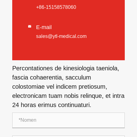
+86-15158578060
E-mail

sales@ytl-medical.com
Percontationes de kinesiologia taeniola,
fascia cohaerentia, sacculum
colostomiae vel indicem pretiosum,
electronicam tuam nobis relinque, et intra
24 horas erimus continuaturi.