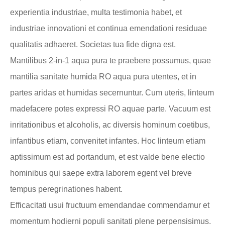
experientia industriae, multa testimonia habet, et
industriae innovationi et continua emendationi residuae
qualitatis adhaeret. Societas tua fide digna est.
Mantilibus 2-in-1 aqua pura te praebere possumus, quae
mantilia sanitate humida RO aqua pura utentes, et in
partes aridas et humidas secernuntur. Cum uteris, linteum
madefacere potes expressi RO aquae parte. Vacuum est
inritationibus et alcoholis, ac diversis hominum coetibus,
infantibus etiam, convenit
et infantes. Hoc linteum etiam
aptissimum est ad portandum, et est valde bene electio
hominibus qui saepe extra laborem egent vel breve
tempus peregrinationes habent.
Efficacitati usui fructuum emendandae commendamur et
momentum hodierni populi sanitati plene perpensisimus.