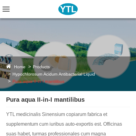
Home
Products
Hypochlorosum Acidum Antibacterial Liquid
Pura aqua II-in-I mantilibus
Pura aqua II-in-I mantilibus
YTL medicinalis Sinensium copiarum fabrica et
supplementum cum iuribus auto-exportis est. Officinas
suas habet, turmas professionales cum magna