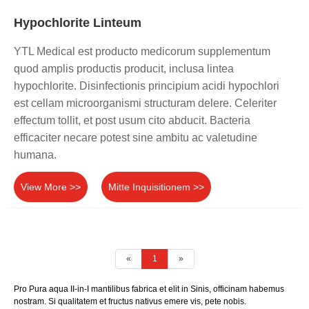
Hypochlorite Linteum
YTL Medical est producto medicorum supplementum
quod amplis productis producit, inclusa lintea
hypochlorite. Disinfectionis principium acidi hypochlori
est cellam microorganismi structuram delere. Celeriter
effectum tollit, et post usum cito abducit. Bacteria
efficaciter necare potest sine ambitu ac valetudine
humana.
View More >>
Mitte Inquisitionem >>
«
1
»
Pro Pura aqua II-in-I mantilibus fabrica et elit in Sinis, officinam habemus
nostram. Si qualitatem et fructus nativus emere vis, pete nobis.