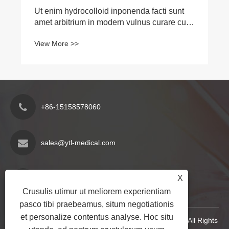
Ut enim hydrocolloid inponenda facti sunt
amet arbitrium in modern vulnus curare cum
suis unique mechanism?
View More >>
+86-15158578060
sales@ytl-medical.com
Jiangzhai Industry Zonam, Nantang oppidum,
X
Yueqing urbem, Zhejiang provinciae, Sina
Crusulis utimur ut meliorem experientiam
pasco tibi praebeamus, situm negotiationis
et personalize contentus analyse. Hoc situ
Copyright © 2024 Yueqing Yuantianli Medical Co., Ltd. All Rights