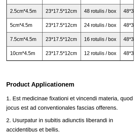
2.5cm*4.5m
23*17.5*12cm
48 rotulis / box
48*37*
5cm*4.5m
23*17.5*12cm
24 rotulis / box
48*37*
7.5cm*4.5m
23*17.5*12cm
16 rotulis / box
48*37*
10cm*4.5m
23*17.5*12cm
12 rotulis / box
48*37*
Product Applicationem
1. Est medicinae fixationi et vincendi materia, quod
jocus est ad conventionales fascias offerens.
2. Usurpatur in subitis adiunctis liberandi in
accidentibus et bellis.