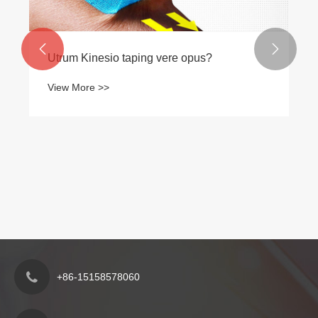


Utrum Kinesio taping vere opus?
View More >>
+86-15158578060