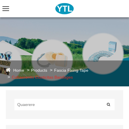
Home
Products
Fascia Fixing Tape
Cohaerentis Elasticitas Bandages