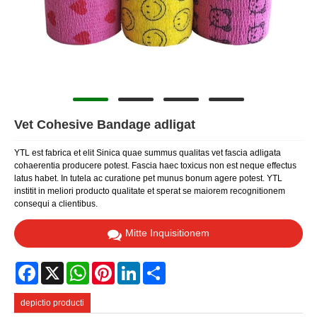
Vet Cohesive Bandage adligat
YTL est fabrica et elit Sinica quae summus qualitas vet fascia adligata
cohaerentia producere potest. Fascia haec toxicus non est neque effectus
latus habet. In tutela ac curatione pet munus bonum agere potest. YTL
institit in meliori producto qualitate et sperat se maiorem recognitionem
consequi a clientibus.
Mitte Inquisitionem
Facebook
X
WhatsApp
Pinterest
LinkedIn
Share
depictio producti