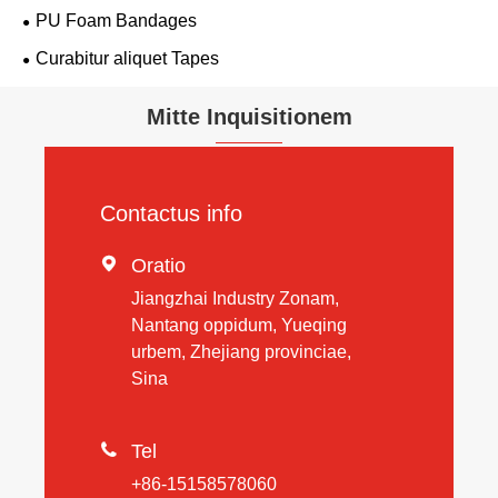
PU Foam Bandages
Curabitur aliquet Tapes
Mitte Inquisitionem
Contactus info

Oratio
Jiangzhai Industry Zonam,
Nantang oppidum, Yueqing
urbem, Zhejiang provinciae,
Sina

Tel
+86-15158578060