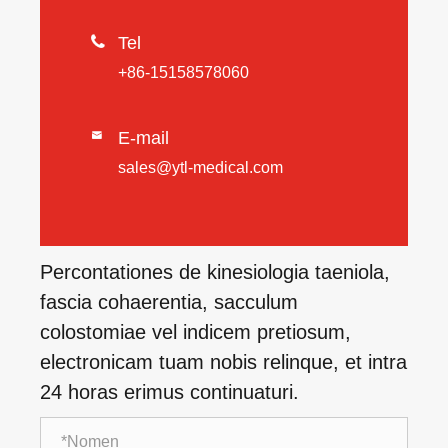

Tel
+86-15158578060
E-mail

sales@ytl-medical.com
Percontationes de kinesiologia taeniola,
fascia cohaerentia, sacculum
colostomiae vel indicem pretiosum,
electronicam tuam nobis relinque, et intra
24 horas erimus continuaturi.