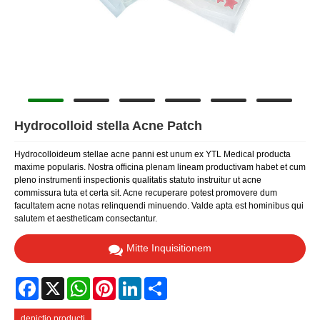
Hydrocolloid stella Acne Patch
Hydrocolloideum stellae acne panni est unum ex YTL Medical producta
maxime popularis. Nostra officina plenam lineam productivam habet et cum
pleno instrumenti inspectionis qualitatis statuto instruitur ut acne
commissura tuta et certa sit. Acne recuperare potest promovere dum
facultatem acne notas relinquendi minuendo. Valde apta est hominibus qui
salutem et aestheticam consectantur.
Mitte Inquisitionem
Facebook
X
WhatsApp
Pinterest
LinkedIn
Share
depictio producti