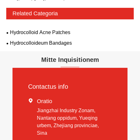
Related Categoria
Hydrocolloid Acne Patches
Hydrocolloideum Bandages
Mitte Inquisitionem
Contactus info

Oratio
Jiangzhai Industry Zonam,
Nantang oppidum, Yueqing
urbem, Zhejiang provinciae,
Sina