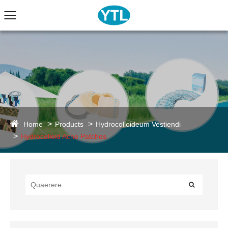
Home
Products
Hydrocolloideum Vestiendi
Hydrocolloid Acne Patches